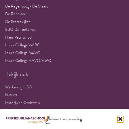
De Regenboog • De Staart
De Repelaer
De Sterrekijker
SBO De Toekomst
Hans Petrischool
Insula College VMBO
Insula College MAVO
Insula College HAVO/VWO
Bekijk ook
Werken bij H3O
Nieuws
Inschrijven Onderwijs
Aanvullende voorwaarden kinderopvang
Algemene voorwaarden kinderopvang
Beheer toestemming
Contact