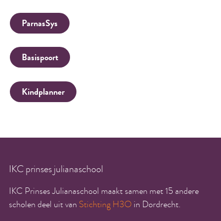
ParnasSys
Basispoort
Kindplanner
IKC prinses julianaschool
IKC Prinses Julianaschool maakt samen met 15 andere
scholen deel uit van
Stichting H3O
in Dordrecht.