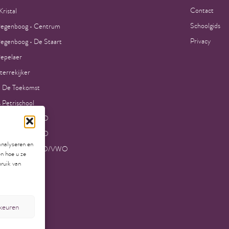
Contact
ristal
Schoolgids
egenboog • Centrum
Privacy
egenboog • De Staart
epelaer
terrekijker
 De Toekomst
 Petrischool
la College VMBO
la College MAVO
analyseren en
la College HAVO/VWO
en hoe u ze
bruik van
ting H3O
rkeuren