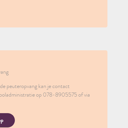
vang
r de peuteropvang kan je contact
oladministratie op 078-8905575 of via
op