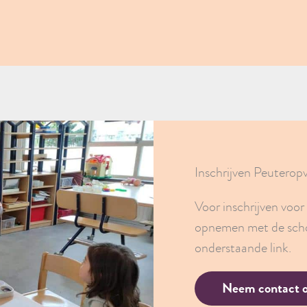
Inschrijven Peuterop
Voor inschrijven voo
opnemen met de scho
onderstaande link.
Neem contact 