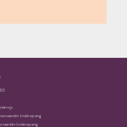
k
H3O
nderwijs
voorwaarden kinderopvang
rwaarden kinderopvang