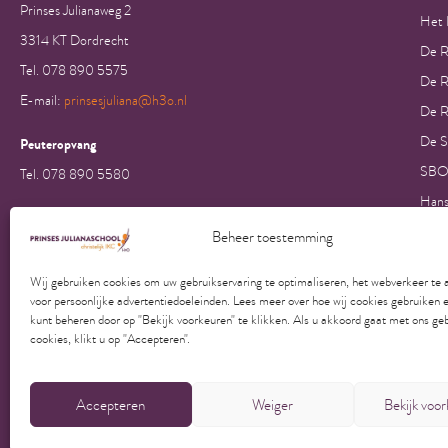
Prinses Julianaweg 2
Het K
3314 KT Dordrecht
De R
Tel. 078 890 5575
De R
E-mail:
prinsesjuliana@h3o.nl
De R
De S
Peuteropvang
SBO
Tel. 078 890 5580
Hans
Insu
Beheer toestemming
Insu
Wij gebruiken cookies om uw gebruikservaring te optimaliseren, het webverkeer te 
Insu
voor persoonlijke advertentiedoeleinden. Lees meer over hoe wij cookies gebruiken 
kunt beheren door op "Bekijk voorkeuren" te klikken. Als u akkoord gaat met ons ge
cookies, klikt u op "Accepteren".
Copyright © 2023 - 2025 IKC Prinses Julianaschool | Onderdeel van Stich
Accepteren
Weiger
Bekijk voo