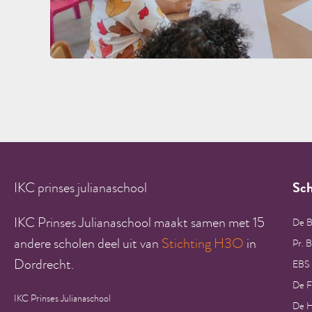
IKC prinses julianaschool
Sch
IKC Prinses Julianaschool maakt samen met 15
De B
andere scholen deel uit van
Stichting H3O
in
Pr. 
Dordrecht.
EBS
De F
IKC Prinses Julianaschool
De H