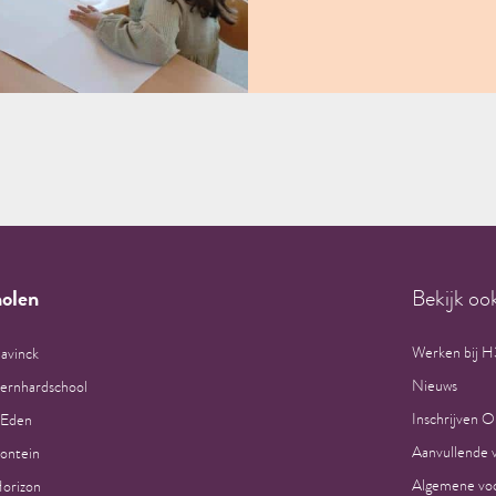
olen
Bekijk oo
Werken bij 
avinck
Nieuws
Bernhardschool
Inschrijven O
 Eden
Aanvullende 
ontein
Algemene voo
orizon